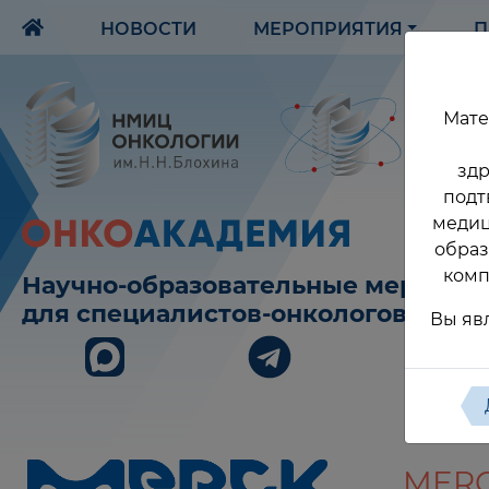
НОВОСТИ
МЕРОПРИЯТИЯ
П
Мате
здр
подт
медиц
образ
комп
Научно-образовательные меропри
для специалистов-онкологов
Вы яв
MER