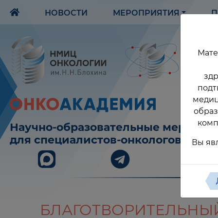
НОВОСТИ
МЕРОПРИЯТИЯ
П
Мате
здр
подт
медиц
образ
комп
Научно-образовательные меропри
для специалистов-онкологов
Вы яв
БЛАГОТВОРИТЕЛЬНЫЙ