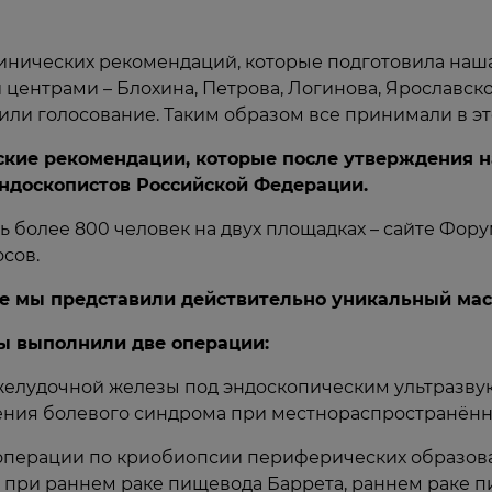
нических рекомендаций, которые подготовила наша
ентрами – Блохина, Петрова, Логинова, Ярославск
или голосование. Таким образом все принимали в эт
ские рекомендации, которые после утверждения на
ндоскопистов Российской Федерации.
ь более 800 человек на двух площадках – сайте Фор
сов.
е мы представили действительно уникальный мас
мы выполнили две операции:
желудочной железы под эндоскопическим ультразву
ения болевого синдрома при местнораспространённ
операции по криобиопсии периферических образова
 при раннем раке пищевода Баррета, раннем раке п