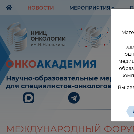
НОВОСТИ
МЕРОПРИЯТИЯ
П
Мате
здр
подт
медиц
образ
комп
Научно-образовательные меропри
для специалистов-онкологов
Вы яв
МЕЖДУНАРОДНЫЙ ФОРУМ