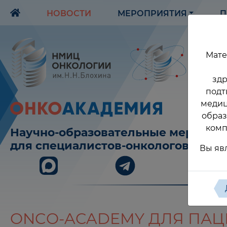
НОВОСТИ
МЕРОПРИЯТИЯ
П
Мате
здр
подт
медиц
образ
комп
Научно-образовательные меропри
для специалистов-онкологов
Вы яв
ONCO-ACADEMY ДЛЯ ПАЦ