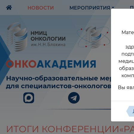
НОВОСТИ
МЕРОПРИЯТИЯ
П
Мате
здр
подт
медиц
образ
комп
Научно-образовательные меропри
для специалистов-онкологов
Вы яв
ИТОГИ КОНФЕРЕНЦИИ«Р