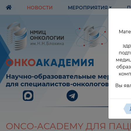
НОВОСТИ
МЕРОПРИЯТИЯ
П
Мате
здр
подт
медиц
образ
комп
Научно-образовательные меропри
для специалистов-онкологов
Вы яв
ONCO-ACADEMY ДЛЯ ПАЦ