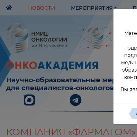
НОВОСТИ
МЕРОПРИЯТИЯ
П
Мате
здр
подт
медиц
образ
комп
Научно-образовательные меропри
для специалистов-онкологов
Вы яв
КОМПАНИЯ «ФАРМАТОМ» 