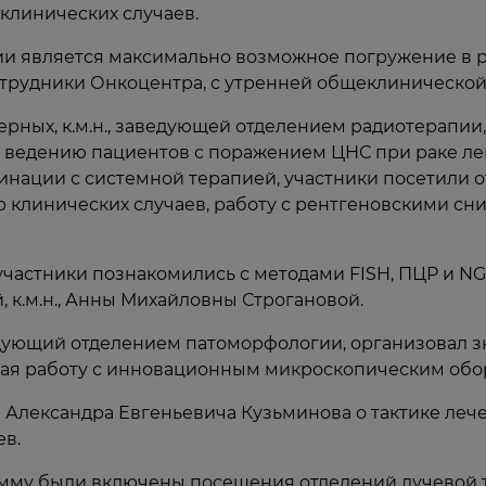
 клинических случаев.
и является максимально возможное погружение в р
 сотрудники Онкоцентра, с утренней общеклиническо
рных, к.м.н., заведующей отделением радиотерапии,
к ведению пациентов с поражением ЦНС при раке ле
инации с системной терапией, участники посетили о
р клинических случаев, работу с рентгеновскими сн
частники познакомились с методами FISH, ПЦР и NGS
 к.м.н., Анны Михайловны Строгановой.
едующий отделением патоморфологии, организовал зн
чая работу с инновационным микроскопическим обо
 Александра Евгеньевича Кузьминова о тактике ле
ев.
грамму были включены посещения отделений лучевой