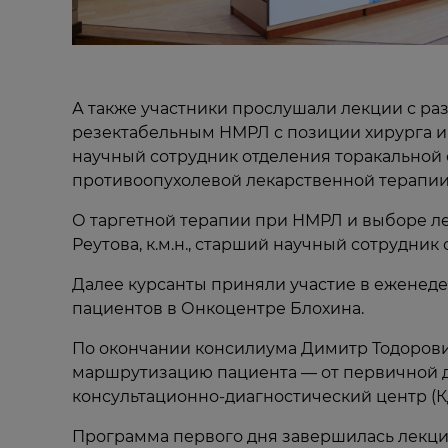
А также участники прослушали лекции с ра
резектабельным НМРЛ с позиции хирурга и 
научный сотрудник отделения торакальной 
противоопухолевой лекарственной терапии
О таргетной терапии при НМРЛ и выборе ле
Реутова, к.м.н., старший научный сотрудни
Далее курсанты приняли участие в еженед
пациентов в Онкоцентре Блохина.
По окончании консилиума Димитр Тодорови
маршрутизацию пациента — от первичной ди
консультационно-диагностический центр (К
Программа первого дня завершилась лекци