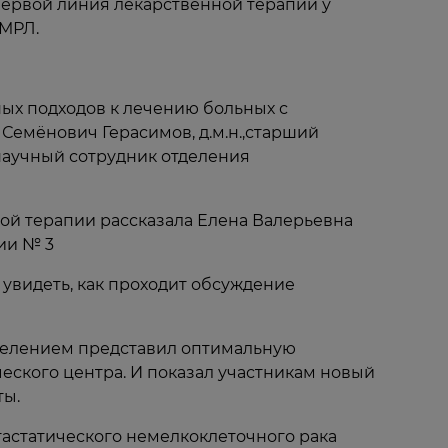
ервой линия лекарственной терапии у
МРЛ.
ых подходов к лечению больных с
Семёнович Герасимов, д.м.н.,старший
 научный сотрудник отделения
ой терапии рассказала Елена Валерьевна
ии № 3
увидеть, как проходит обсуждение
делением представил оптимальную
еского центра. И показал участникам новый
ты.
астатического немелкоклеточного рака