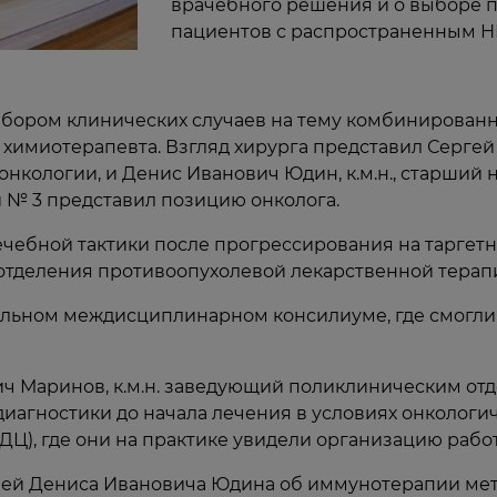
врачебного решения и о выборе п
пациентов с распространенным Н
збором клинических случаев на тему комбинированн
химиотерапевта. Взгляд хирурга представил Сергей 
онкологии, и Денис Иванович Юдин, к.м.н., старший
 № 3 представил позицию онколога.
чебной тактики после прогрессирования на таргетн
к отделения противоопухолевой лекарственной терап
ельном междисциплинарном консилиуме, где смогли 
ч Маринов, к.м.н. заведующий поликлиническим от
агностики до начала лечения в условиях онкологич
ДЦ), где они на практике увидели организацию рабо
ей Дениса Ивановича Юдина об иммунотерапии мет