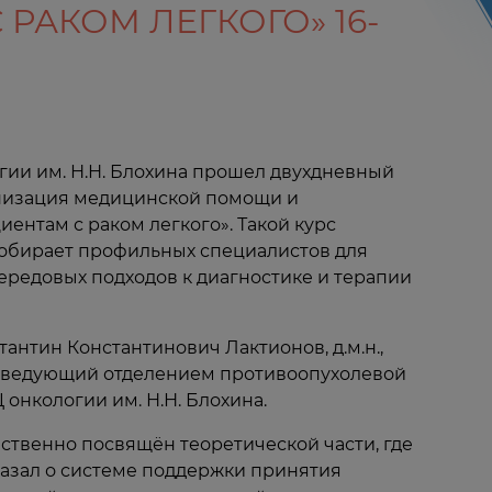
АКОМ ЛЕГКОГО» 16-
огии им. Н.Н. Блохина прошел двухдневный
низация медицинской помощи и
ентам с раком легкого». Такой курс
собирает профильных специалистов для
редовых подходов к диагностике и терапии
антин Константинович Лактионов, д.м.н.,
заведующий отделением противоопухолевой
онкологии им. Н.Н. Блохина.
твенно посвящён теоретической части, где
азал о системе поддержки принятия