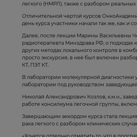
легкого (НМРЛ), также с разбором реальных
Отличительной чертой курсов ОнкоАкадеми
день курса участники начали так же, как и
Далее, после лекции Марины Васильевны Че
радиотерапевта Минздрава РФ, о подходах 
других методах локального контроля в комб
просто экскурсия, в неё был включен разбо
КТ, ПЭТ КТ.
В лаборатории молекулярной диагностики у
лаборатории под руководством заведующей,
Николай Александрович Козлов, к.м.н., зав
работе консилиума легочной группы, вклю
Завершающим аккордом курса стала лекция
рака легкого с разбором клинических случа
«Хочется отдельно отметить то, что в про