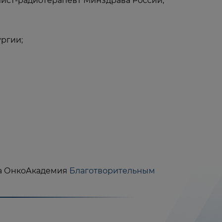
лист-радиотерапевт Минздрава России;
ргии;
на ОнкоАкадемия
Благотворительным