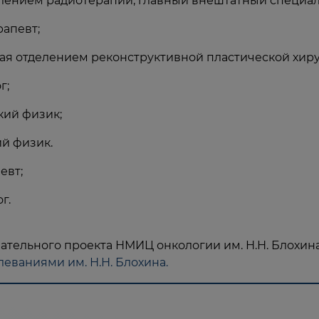
тделением радиотерапии, главный внештатный специа
рапевт;
ая отделением реконструктивной пластической хиру
г;
кий физик;
й физик.
евт;
г.
вательного проекта НМИЦ онкологии им. Н.Н. Блохи
еваниями им. Н.Н. Блохина.