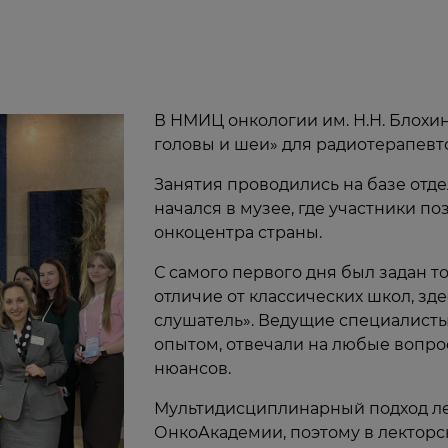
В НМИЦ онкологии им. Н.Н. Блохи
головы и шеи» для радиотерапевт
Занятия проводились на базе отд
начался в музее, где участники п
онкоцентра страны.
С самого первого дня был задан т
отличие от классических школ, зд
слушатель». Ведущие специалист
опытом, отвечали на любые вопро
нюансов.
Мультидисциплинарный подход леж
ОнкоАкадемии, поэтому в лекторс