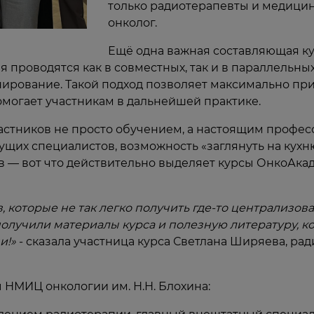
только радиотерапевты и медицинс
онколог.
Ещё одна важная составляющая кур
проводятся как в совместных, так и в параллельных
ирование. Такой подход позволяет максимально при
могает участникам в дальнейшей практике.
частников не просто обучением, а настоящим проф
дущих специалистов, возможность «заглянуть на кух
в — вот что действительно выделяет курсы ОнкоАк
, которые не так легко получить где-то централизов
 получили материалы курса и полезную литературу, 
и!»
- сказала участница курса Светлана Ширяева, ра
НМИЦ онкологии им. Н.Н. Блохина: