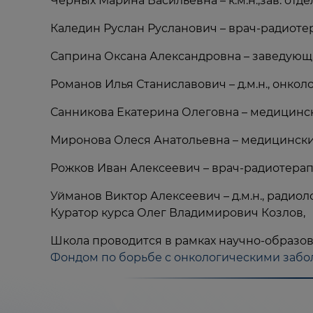
Черных Марина Васильевна – к.м.н.,зав. о
Каледин Руслан Русланович – врач-радиоте
Саприна Оксана Александровна – заведующ
Романов Илья Станиславович – д.м.н., онколо
Санникова Екатерина Олеговна – медицинс
Миронова Олеся Анатольевна – медицински
Рожков Иван Алексеевич – врач-радиотерап
Уйманов Виктор Алексеевич – д.м.н., радиоло
Куратор курса Олег Владимирович Козлов,
Школа проводится в рамках научно-образо
Фондом по борьбе с онкологическими забол