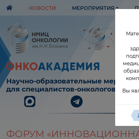
НОВОСТИ
МЕРОПРИЯТИЯ
П
Мате
здр
подт
медиц
образ
комп
Научно-образовательные меропри
для специалистов-онкологов
Вы яв
ФОРУМ «ИННОВАЦИОННАЯ