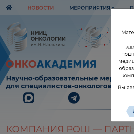
НОВОСТИ
МЕРОПРИЯТИЯ
П
Мате
здр
подт
медиц
образ
комп
Научно-образовательные меропри
для специалистов-онкологов
Вы яв
КОМПАНИЯ РОШ — ПАРТ