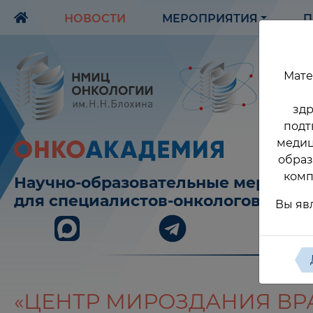
НОВОСТИ
МЕРОПРИЯТИЯ
П
Мате
здр
подт
медиц
образ
комп
Научно-образовательные меропри
для специалистов-онкологов
Вы яв
«ЦЕНТР МИРОЗДАНИЯ ВРА