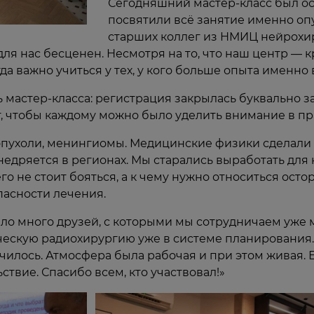
Сегодняшний мастер-класс был ос
посвятили всё занятие именно оп
старших коллег из НМИЦ нейрохир
для нас бесценен. Несмотря на то, что наш центр —
да важно учиться у тех, у кого больше опыта именно 
мастер-класса: регистрация закрылась буквально за 
, чтобы каждому можно было уделить внимание в пр
опухоли, менингиомы. Медицинские физики сделали 
недряется в регионах. Мы старались выработать для 
его не стоит бояться, а к чему нужно относиться ост
пасности лечения.
ло много друзей, с которыми мы сотрудничаем уже м
ческую радиохирургию уже в системе планирования.
училось. Атмосфера была рабочая и при этом живая. Е
твие. Спасибо всем, кто участвовал!»