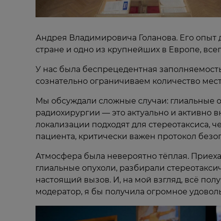
Андрея Владимировича Голанова. Его опыт 
стране и одно из крупнейших в Европе, всег
У нас была беспрецедентная заполняемость 
сознательно ограничиваем количество мест
Мы обсуждали сложные случаи: глиальные 
радиохирургии — это актуально и активно в
локализации подходят для стереотаксиса, ч
пациента, критически важен протокол безо
Атмосфера была невероятно тёплая. Приеха
глиальные опухоли, разбирали стереотакси
настоящий вызов. И, на мой взгляд, всё пол
модератор, я бы получила огромное удовольс