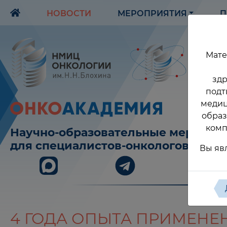
НОВОСТИ
МЕРОПРИЯТИЯ
П
Мате
здр
подт
медиц
образ
комп
Научно-образовательные меропри
для специалистов-онкологов
Вы яв
4 ГОДА ОПЫТА ПРИМЕНЕ