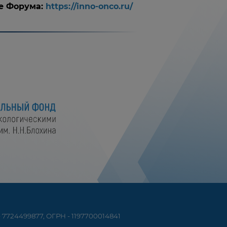
е Форума:
https://inno-onco.ru/
7724499877, ОГРН - 1197700014841