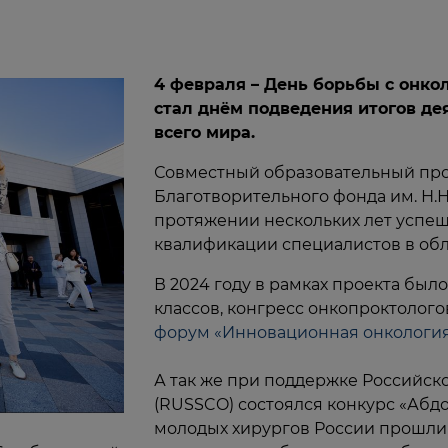
4 февраля – День борьбы с онк
стал днём подведения итогов де
всего мира.
Совместный образовательный про
Благотворительного фонда им. Н.
протяжении нескольких лет успе
квалификации специалистов в обл
В 2024 году в рамках проекта был
классов, конгресс онкопроктолого
форум «Инновационная онкологи
А так же при поддержке Российск
(RUSSCO) состоялся конкурс «Абд
молодых хирургов России прошли 