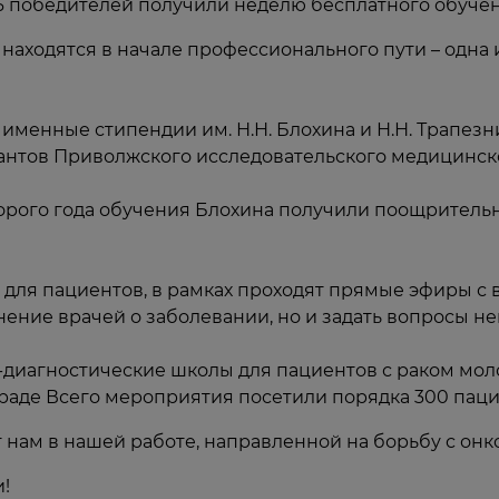
 6 победителей получили неделю бесплатного обучен
находятся в начале профессионального пути – одна
 именные стипендии им. Н.Н. Блохина и Н.Н. Трапе
рантов Приволжского исследовательского медицинск
орого года обучения Блохина получили поощрительн
 для пациентов, в рамках проходят прямые эфиры с
ение врачей о заболевании, но и задать вопросы н
диагностические школы для пациентов с раком моло
ограде Всего мероприятия посетили порядка 300 пац
т нам в нашей работе, направленной на борьбу с он
!