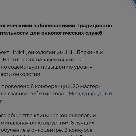
ологическими заболеваниями традиционно
ятельности для онкологических служб
ект НМИЦ онкологии им. Н.Н. Блохина и
Н. Блохина ОнкоАкадемия уже на
шно содействует повышению уровня
асти онкологии.
о проведено 8 конференций, 20 мастер-
в и главное событие года –
Международный
я»
.
ого общества клинической онкологии
оминальная онкохирургия». 6 лучших
обучение в онкоцентре. В конкурсе