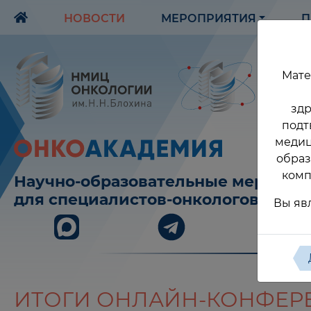
НОВОСТИ
МЕРОПРИЯТИЯ
П
Мате
здр
подт
медиц
образ
комп
Научно-образовательные меропри
для специалистов-онкологов
Вы яв
ИТОГИ ОНЛАЙН-КОНФЕРЕ