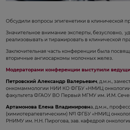
Обсудили вопросы эпигенетики в клинической прак
Значительное внимание эксперты, безусловно, у
реализовывать и тиражировать в клинической пра
Заключительная часть конференции была посвяще
вторичные ангиосаркомы молочных желез.
Модераторами конференции выступили ведущие
Петровский Александр Валерьевич
, д.м.н., за
онкомаммологии НИИ КО ФГБУ «НМИЦ онкологии и
факультета ФГАОУ ВО Первый МГМУ им. И.М. Сечен
Артамонова Елена Владимировн
а, д.м.н., про
(химиотерапевтическим) №1 ФГБУ «НМИЦ онкологи
РНИМУ им. Н.Н. Пирогова, зав. кафедрой онколог