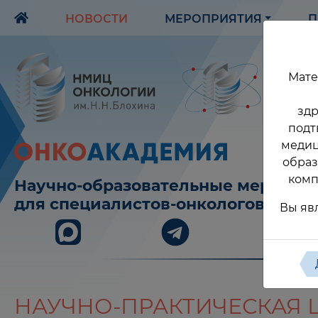
НОВОСТИ
МЕРОПРИЯТИЯ
П
Мате
здр
подт
медиц
образ
комп
Научно-образовательные меропри
для специалистов-онкологов
Вы яв
НАУЧНО-ПРАКТИЧЕСКАЯ Ш