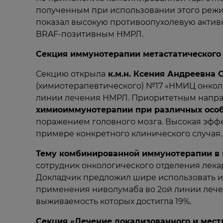
полученным при использовании этого режи
показал высокую противоопухолевую активн
BRAF-позитивным НМРЛ.
Секция иммунотерапии метастатического 
Секцию открыла
к.м.н. Ксения Андреевна 
(химиотерапевтического) №17 «НМИЦ онкол
линии лечения НМРЛ. Приоритетным напра
химиоиммунотерапии при различных особ
поражением головного мозга. Высокая эфф
примере конкретного клинического случая.
Тему комбинированной иммунотерапии в
сотрудник онкологического отделения лека
Докладчик предложил шире использовать и
применения ниволумаба во 2ой линии лечен
выживаемость которых достигла 19%.
Секция «Лечение локализованного и мест