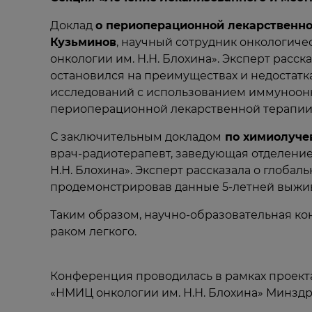
Доклад
о периоперационной лекарственно
Кузьминов
, научный сотрудник онкологич
онкологии им. Н.Н. Блохина». Эксперт расс
остановился на преимуществах и недостат
исследований с использованием иммуноонк
периоперационной лекарственной терапии
С заключительным докладом
по химиолучев
врач-радиотерапевт, заведующая отделени
Н.Н. Блохина». Эксперт рассказала о глоба
продемонстрировав данные 5-летней выжив
Таким образом, научно-образовательная 
раком легкого.
Конференция проводилась в рамках проект
«НМИЦ онкологии им. Н.Н. Блохина» Минздр
⠀