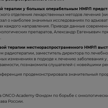
й терапии у больных операбельным НМРЛ предста
еского отделения лекарственных методов лечения (
казал о наиболее значимых исследованиях по адъюва
ках каждого направления. Приводя данные совреме
ологических препаратов, Александр Евгеньевич пр
.
ой терапии местнораспространенного НМРЛ высту
ем радиотерапии, заместитель директора по лечебн
льных изменениях в подходе к лечению заболевания 
аемости, познакомила слушателей с новейшими ре
конференция продемонстрировала значительный про
а ONCO-Academy Фондом по борьбе с онкологически
ава России.