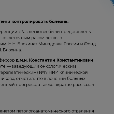
пени контролировать болезнь.
еренции «Рак легкого» были представлены
коклеточным раком легкого.
м. Н.Н. Блохина» Минздрава России и Фонд
. Блохина.
офессор
д.м.н. Константин Константинович
боте — заведующий онкологическим
терапевтическим) №17 НИИ клинической
икова, отметил, что в лечении больных
нный прогресс, а также вкратце рассказал
гоанатом патологоанатомического отделения