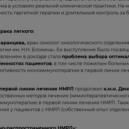
ма в условиях реальной клинической практики. На 
ость таргетной терапии и длительный контроль за 
рака легкого:
Саранцева,
врач-онколог онкологического отделени
огии им. Н.Н. Блохина». Ее выступление было пос
влением в докладе стала
проблема выбора оптима
енностях пациентов
, в том числе пожилым больны
ективность моноиммунотерапии в первой линии ле
 первой линии лечения НМРЛ
продолжил
к.м.н. Де
рственных методов лечения (химиотерапевтического
ммунотерапию в первой линии лечения НМРЛ. Такж
ия у пациентов с НМРЛ (собственный опыт отделени
но-распространенного НМРЛ»: