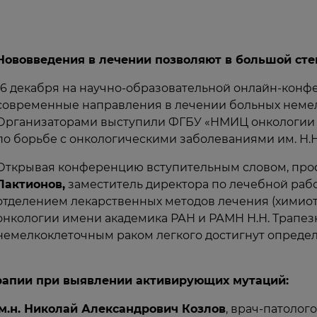
Нововведения в лечении позволяют в большой сте
16 декабря на научно-образовательной онлайн-конф
современные направления в лечении больных немел
Организаторами выступили ФГБУ «НМИЦ онкологии и
по борьбе с онкологическими заболеваниями им. Н.Н
Открывая конференцию вступительным словом, пр
Лактионов,
заместитель директора по лечебной ра
отделением лекарственных методов лечения (химио
онкологии имени академика РАН и РАМН Н.Н. Трапезн
немелкоклеточным раком легкого достигнут определе
ерапии при выявлении активирующих мутаций:
.м.н. Николай Александрович Козлов
, врач-патоло