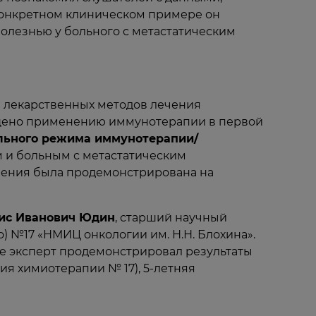
конкретном клиническом примере он
болезнью у больного с метастатическим
я лекарственных методов лечения
вящено применению иммунотерапии в первой
льного режима иммунотерапии/
м и больным с метастатическим
чения была продемонстрирована на
нис Иванович Юдин
, старший научный
) №17 «НМИЦ онкологии им. Н.Н. Блохина».
е эксперт продемонстрировал результаты
я химиотерапии № 17), 5-летняя