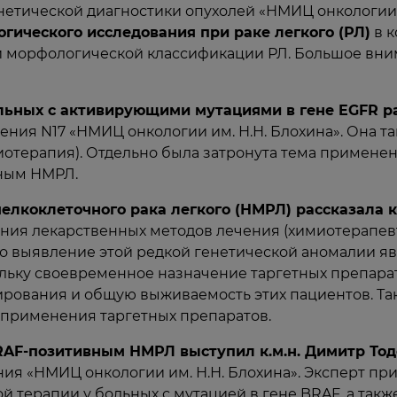
етической диагностики опухолей «НМИЦ онкологии и
ического исследования при раке легкого (РЛ)
в к
й морфологической классификации РЛ. Большое вни
льных с активирующими мутациями в гене EGFR р
ения N17 «НМИЦ онкологии им. Н.Н. Блохина». Она 
иотерапия). Отдельно была затронута тема применен
ьным НМРЛ.
елкоклеточного рака легкого (НМРЛ) рассказала к
ния лекарственных методов лечения (химиотерапевт
что выявление этой редкой генетической аномалии я
льку своевременное назначение таргетных препарат
рования и общую выживаемость этих пациентов. Та
применения таргетных препаратов.
RAF-позитивным НМРЛ выступил к.м.н. Димитр То
ния «НМИЦ онкологии им. Н.Н. Блохина». Эксперт пр
терапии у больных с мутацией в гене BRAF, а такж