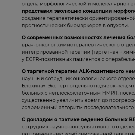
отдела морфологической и молекулярно-ген
представил эволюцию концепции морфолог
создание терапевтически ориентированно
прогностических биомаркеров в опухоли.
О современных возможностях лечения бо
врач-онколог химиотерапевтического отдел
интегрированной терапии (таргетная + хим
у EGFR-позитивных пациентов с операбел
О таргетной терапии ALK-позитивного нем
научный сотрудник онкологического отделе
Блохина». Эксперт отдельно подчеркнула, 
больных с неплоскоклеточным НМРЛ, поско
существенно увеличить время до прогресси
современный алгоритм последовательного 
С докладом о тактике ведения больных B
сотрудник научно-консультативного отделе
по применению комбинированной таргетной 