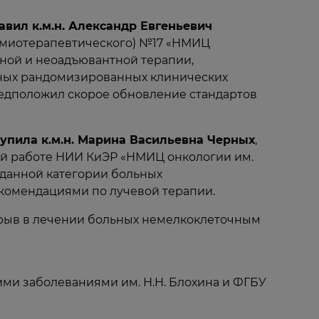
вил к.м.н. Александр Евгеньевич
химиотерапевтического) №17 «НМИЦ
тной и неоадъювантной терапии,
нных рандомизированных клинических
едположил скорое обновление стандартов
пила к.м.н. Марина Васильевна Черных
,
ой работе НИИ КиЭР «НМИЦ онкологии им.
у данной категории больных
комендациями по лучевой терапии.
рыв в лечении больных немелкоклеточным
ми заболеваниями им. Н.Н. Блохина и ФГБУ