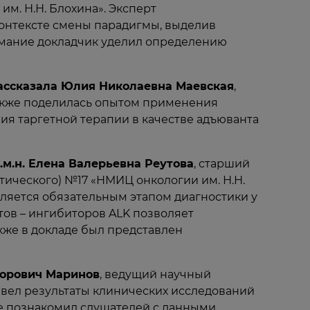
м. Н.Н. Блохина». Эксперт
онтексте смены парадигмы, выделив
мание докладчик уделил определению
ассказала Юлия Николаевна Маевская
,
также поделилась опытом применения
ия таргетной терапии в качестве адъюванта
.м.н. Елена Валерьевна Реутова
, старший
ического) №17 «НМИЦ онкологии им. Н.Н.
вляется обязательным этапом диагностики у
ов – ингибиторов ALK позволяет
кже в докладе был представлен
дорович Маринов
, ведущий научный
ивел результаты клинических исследований
е познакомил слушателей с данными,