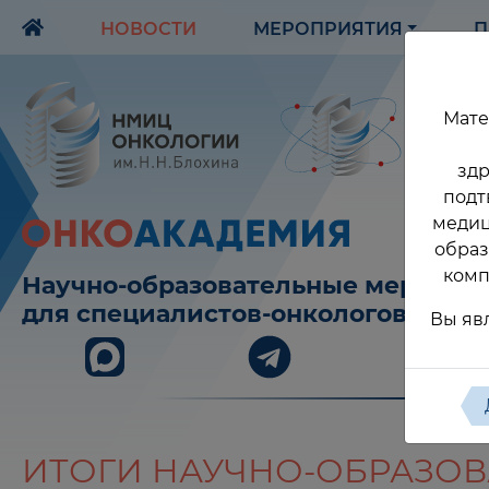
НОВОСТИ
МЕРОПРИЯТИЯ
П
Мате
здр
подт
медиц
образ
комп
Научно-образовательные меропри
для специалистов-онкологов
Вы яв
ИТОГИ НАУЧНО-ОБРАЗО