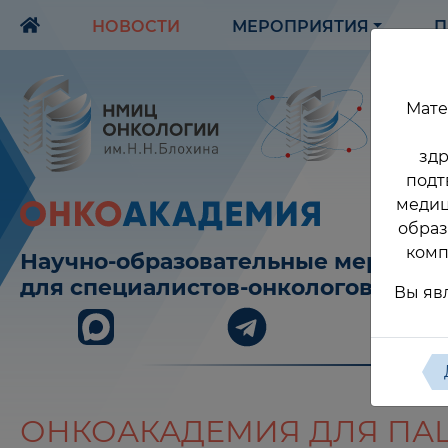
НОВОСТИ
МЕРОПРИЯТИЯ
П
Мате
здр
подт
медиц
образ
комп
Научно-образовательные меропри
для специалистов-онкологов
Вы яв
ОНКОАКАДЕМИЯ ДЛЯ ПАЦ