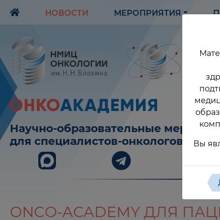
НОВОСТИ
МЕРОПРИЯТИЯ
П
Мате
здр
подт
медиц
образ
комп
Научно-образовательные меропри
для специалистов-онкологов
Вы яв
ONCO-ACADEMY ДЛЯ ПАЦ