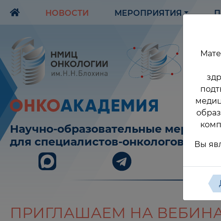
НОВОСТИ
МЕРОПРИЯТИЯ
П
Мате
здр
подт
медиц
образ
комп
Научно-образовательные меропри
для специалистов-онкологов
Вы яв
ПРИГЛАШАЕМ НА ВЕБИНА