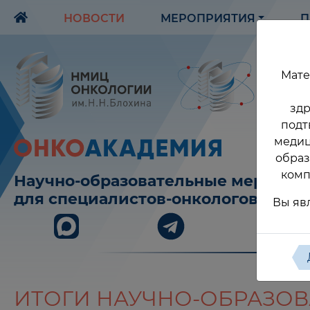
НОВОСТИ
МЕРОПРИЯТИЯ
П
Мате
здр
подт
медиц
образ
комп
Научно-образовательные меропри
для специалистов-онкологов
Вы яв
ИТОГИ НАУЧНО-ОБРАЗОВА