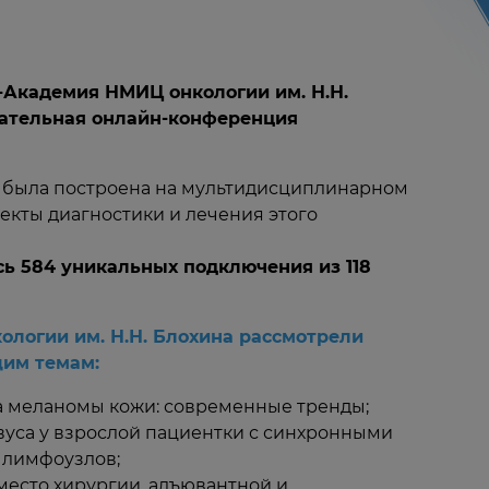
о-Академия НМИЦ онкологии им. Н.Н.
ательная онлайн-конференция
 была построена на мультидисциплинарном
екты диагностики и лечения этого
ь 584 уникальных подключения из 118
логии им. Н.Н. Блохина рассмотрели
им темам:
а меланомы кожи: современные тренды;
вуса у взрослой пациентки с синхронными
 лимфоузлов;
место хирургии, адъювантной и