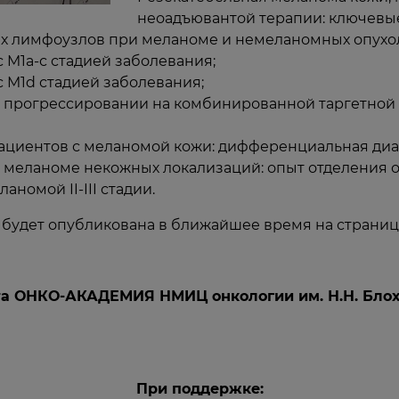
неоадъювантой терапии: ключевые
х лимфоузлов при меланоме и немеланомных опухол
с M1a-с стадией заболевания;
с M1d стадией заболевания;
 прогрессировании на комбинированной таргетной 
циентов с меланомой кожи: дифференциальная диа
й меланоме некожных локализаций: опыт отделения 
номой II-III стадии.
 будет опубликована в ближайшее время на страни
та ОНКО-АКАДЕМИЯ НМИЦ онкологии им. Н.Н. Блох
При поддержке: