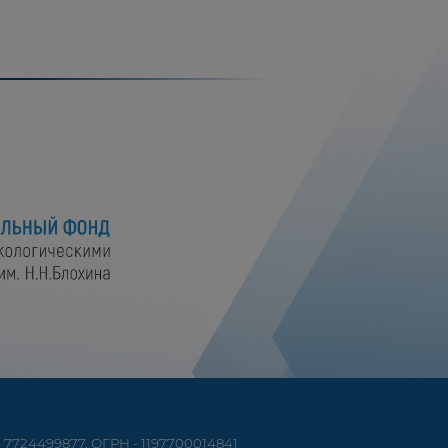
7724499877, ОГРН - 1197700014841