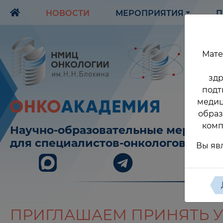
НОВОСТИ
МЕРОПРИЯТИЯ
П
Мате
здр
подт
медиц
образ
комп
Научно-образовательные меропри
для специалистов-онкологов
Вы яв
ПРИГЛАШАЕМ ПРИНЯТЬ У