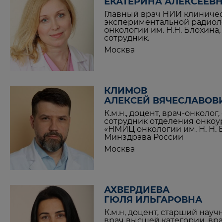
ЕКАТЕРИНА АЛЕКСЕЕВ
Главный врач НИИ клиниче
экспериментальной радио
онкологии им. Н.Н. Блохина
сотрудник.
Москва
КЛИМОВ
АЛЕКСЕЙ ВЯЧЕСЛАВОВ
К.м.н., доцент, врач-онколо
сотрудник отделения онко
«НМИЦ онкологии им. Н. Н. 
Минздрава России
Москва
АХВЕРДИЕВА
ГЮЛЯ ИЛЬГАРОВНА
К.м.н, доцент, старший науч
врач высшей категории, вра