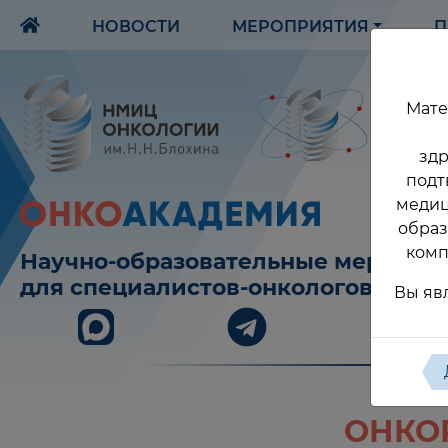
НОВОСТИ
МЕРОПРИЯТИЯ
П
Мате
здр
подт
медиц
образ
комп
Научно-образовательные меропри
для специалистов-онкологов
Вы яв
ОНКО