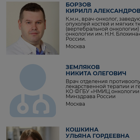
БОРЗОВ
КИРИЛЛ АЛЕКСАНДРО
К.м.н., врач-онколог, заве
опухолей костей и мягких т
(вертебральной онкологии
онкологии им. Н.Н. Блохин
России.
Москва
ЗЕМЛЯКОВ
НИКИТА ОЛЕГОВИЧ
Врач отделения противооп
лекарственной терапии и 
КО ФГБУ «НМИЦ онкологии и
Минздрава России
Москва
КОШКИНА
УЛЬЯНА ГОРДЕЕВНА