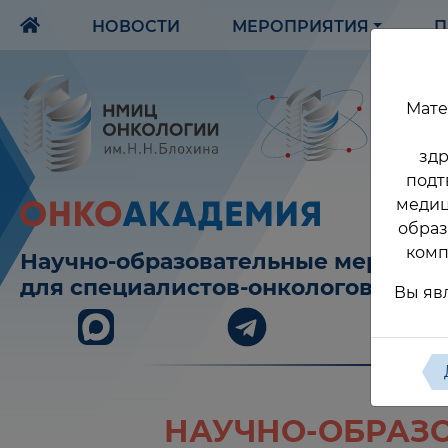
НОВОСТИ
МЕРОПРИЯТИЯ
П
Мате
здр
подт
медиц
образ
комп
Научно-образовательные меропри
для специалистов-онкологов
Вы яв
НАУЧНО-ОБРАЗО