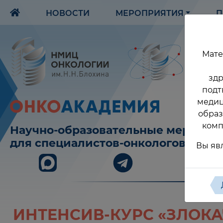
НОВОСТИ
МЕРОПРИЯТИЯ
П
Мате
здр
подт
медиц
образ
комп
Научно-образовательные меропри
для специалистов-онкологов
Вы яв
ИНТЕНСИВ-КУРС «ЗЛОК