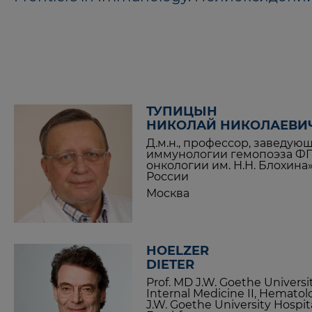
ТУПИЦЫН
НИКОЛАЙ НИКОЛАЕВИ
Д.м.н., профессор, заведу
иммунологии гемопоэза Ф
онкологии им. Н.Н. Блохин
России
Москва
HOELZER
DIETER
Prof. MD J.W. Goethe Universi
Internal Medicine II, Hemato
J.W. Goethe University Hospi