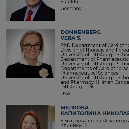
Frankfur.
Germany
DONNENBERG
VERA S.
PhD Department of Cardiotho
Division of Thoracic and Fore
University of Pittsburgh Scho
Department of Pharmaceutica
University of Pittsburgh Sch
Departments of Cardiothorac
Pharmaceutical Sciences
University of Pittsburgh, Scho
and Pharmacy, Hillman Cance
Pittsburgh, PA.
USA
МЕЛКОВА
КАПИТОЛИНА НИКОЛА
К.м.н., врач высшей катего
Клиники 12