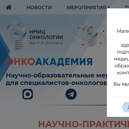
НОВОСТИ
МЕРОПРИЯТИЯ
П
Мате
здр
подт
медиц
образ
комп
Научно-образовательные меропри
для специалистов-онкологов
Вы яв
НАУЧНО-ПРАКТИЧ