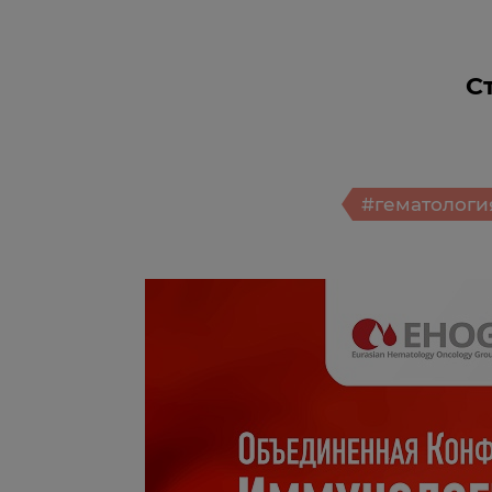
С
#гематологи